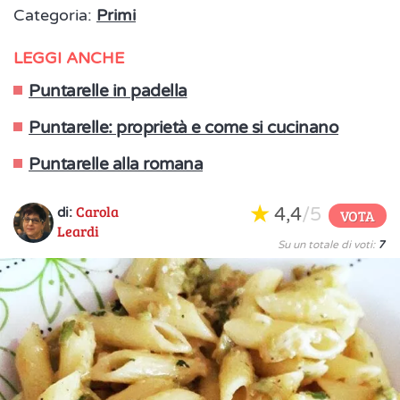
Categoria:
Primi
LEGGI ANCHE
Puntarelle in padella
Puntarelle: proprietà e come si cucinano
Puntarelle alla romana
Carola
4,4
/5
di:
VOTA
Leardi
Su un totale di voti:
7