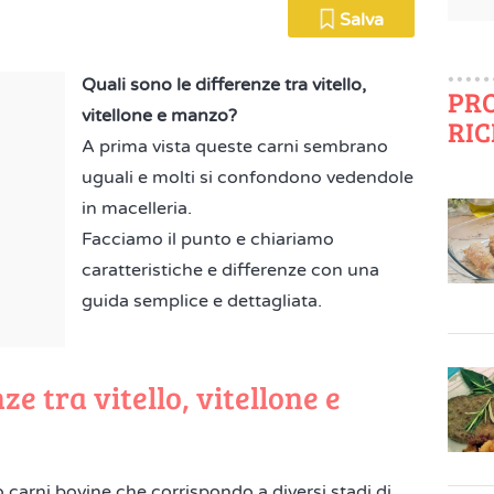
Salva
Quali sono le differenze tra vitello,
PR
vitellone e manzo?
RIC
A prima vista queste carni sembrano
uguali e molti si confondono vedendole
in macelleria.
Facciamo il punto e chiariamo
caratteristiche e differenze con una
guida semplice e dettagliata.
ze tra vitello, vitellone e
ono carni bovine che corrispondo a diversi stadi di