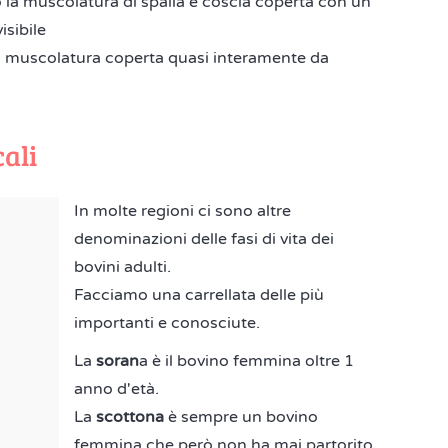
o la muscolatura di spalla e coscia coperta con un
sibile
 la muscolatura coperta quasi interamente da
ali
In molte regioni ci sono altre
denominazioni delle fasi di vita dei
bovini adulti.
Facciamo una carrellata delle più
importanti e conosciute.
La
soran
a è il bovino femmina oltre 1
anno d'età.
La
scottona
è sempre un bovino
femmina che però non ha mai partorito