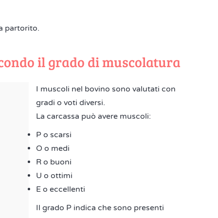
 partorito.
econdo il grado di muscolatura
I muscoli nel bovino sono valutati con
gradi o voti diversi.
La carcassa può avere muscoli:
P o scarsi
O o medi
R o buoni
U o ottimi
E o eccellenti
Il grado P indica che sono presenti