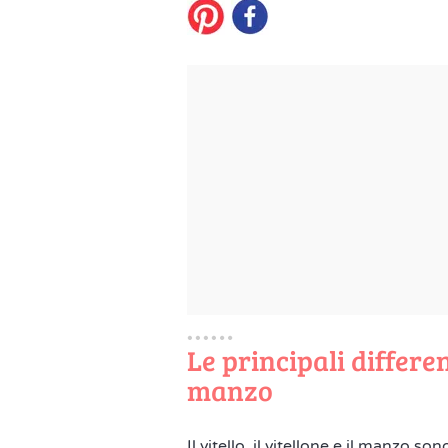
Le principali differen
manzo
Il vitello, il vitellone e il manzo s