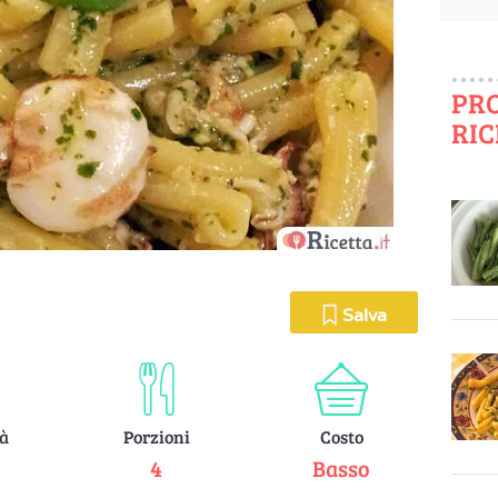
PR
RIC
Salva
tà
Porzioni
Costo
e
4
Basso