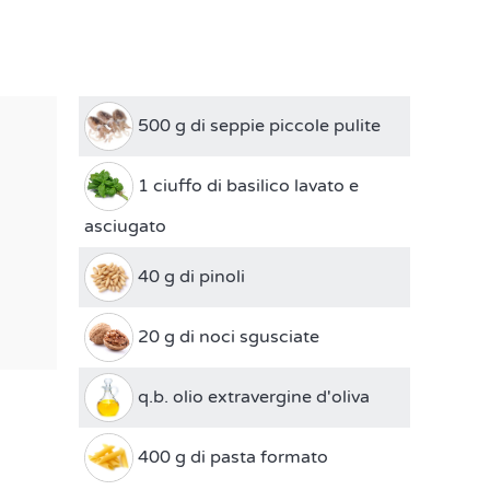
500 g di seppie piccole pulite
1 ciuffo di basilico lavato e
asciugato
40 g di pinoli
20 g di noci sgusciate
q.b. olio extravergine d'oliva
400 g di pasta formato