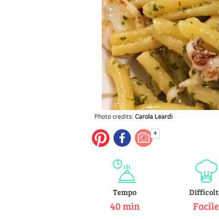
Photo credits:
Carola Leardi
+
Tempo
Difficol
40 min
Facil