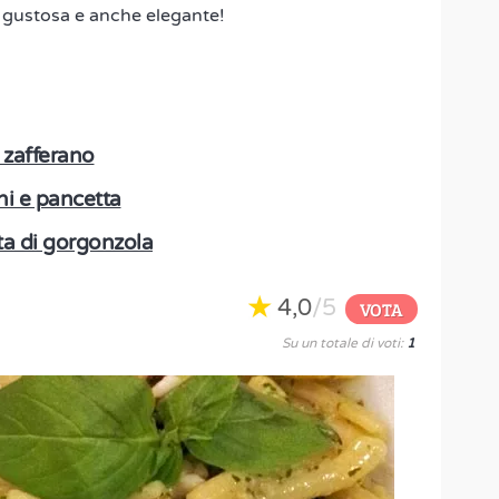
, gustosa e anche elegante!
 zafferano
i e pancetta
ta di gorgonzola
4,0
/5
VOTA
Su un totale di voti:
1