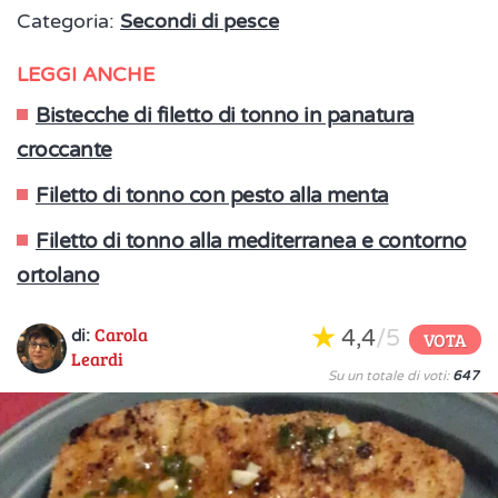
Categoria:
Secondi di pesce
LEGGI ANCHE
Bistecche di filetto di tonno in panatura
croccante
Filetto di tonno con pesto alla menta
Filetto di tonno alla mediterranea e contorno
ortolano
Carola
4,4
/5
di:
VOTA
Leardi
Su un totale di voti:
647