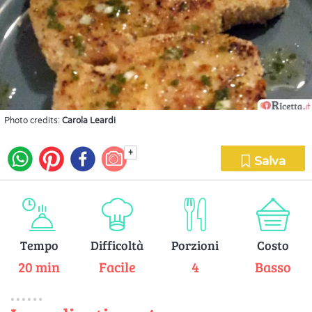
Photo credits:
Carola Leardi
+
Salva
Tempo
Difficoltà
Porzioni
Costo
20 min
Facile
4
Basso