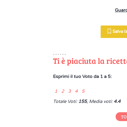
Guard
Salva la
Ti è piaciuta la ricet
Esprimi il tuo Voto da 1 a 5:
1 2 3 4 5
Totale Voti:
155
, Media voti:
4.4
TO