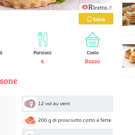
Salva
tà
Porzioni
Costo
e
4
Basso
rsone
12 vol au vent
200 g di prosciutto cotto a fette