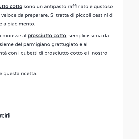
utto cotto
sono un antipasto raffinato e gustoso
eloce da preparare. Si tratta di piccoli cestini di
re a piacimento.
na mousse al
prosciutto cotto
, semplicissima da
nsieme del parmigiano grattugiato e al
tà con i cubetti di prosciutto cotto e il nostro
e questa ricetta.
cirli