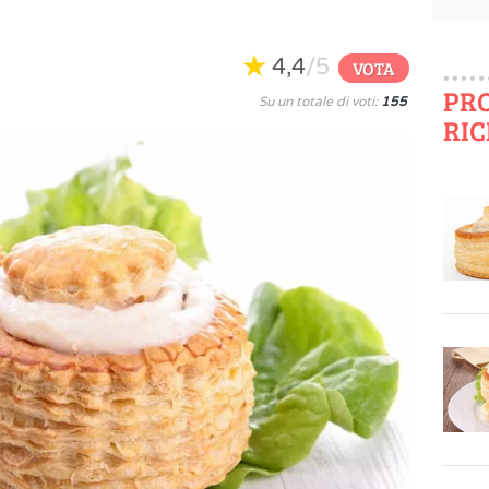
4,4
/5
VOTA
PR
Su un totale di voti:
155
RIC