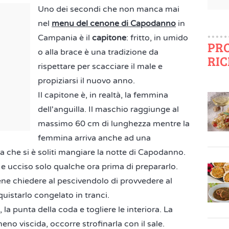
Uno dei secondi che non manca mai
nel
menu del cenone di Capodanno
in
Campania è il
capitone
: fritto, in umido
PR
o alla brace è una tradizione da
RIC
rispettare per scacciare il male e
propiziarsi il nuovo anno.
Il capitone è, in realtà, la femmina
dell'anguilla. Il maschio raggiunge al
massimo 60 cm di lunghezza mentre la
femmina arriva anche ad una
a che si è soliti mangiare la notte di Capodanno.
 e ucciso solo qualche ora prima di prepararlo.
bene chiedere al pescivendolo di provvedere al
istarlo congelato in tranci.
, la punta della coda e togliere le interiora. La
eno viscida, occorre strofinarla con il sale.