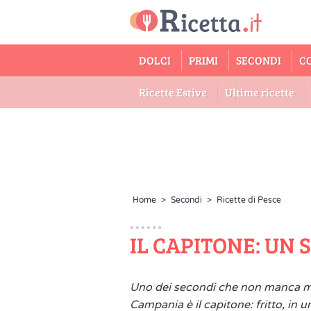
DOLCI
PRIMI
SECONDI
C
Ricette Estive
Ultime ricette
Home
>
Secondi
>
Ricette di Pesce
IL CAPITONE: UN
Uno dei secondi che non manca m
Campania è il capitone: fritto, in u