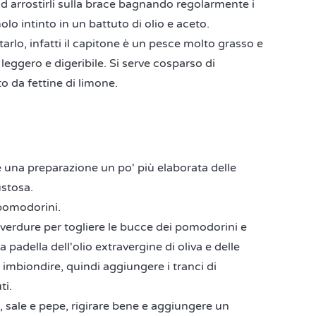
 ad arrostirli sulla brace bagnando regolarmente i
o intinto in un battuto di olio e aceto.
arlo, infatti il capitone è un pesce molto grasso e
 leggero e digeribile. Si serve cosparso di
 da fettine di limone.
 una preparazione un po' più elaborata delle
stosa.
pomodorini.
erdure per togliere le bucce dei pomodorini e
adella dell'olio extravergine di oliva e delle
e imbiondire, quindi aggiungere i tranci di
ti.
 sale e pepe, rigirare bene e aggiungere un