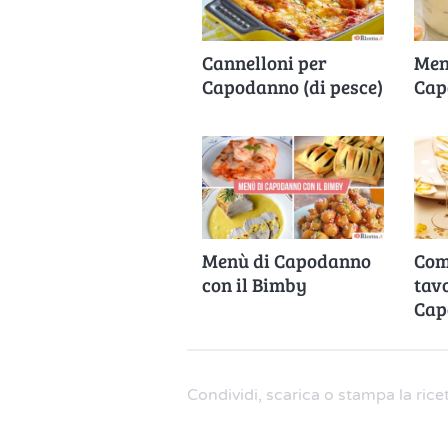
Cannelloni per
Men
Capodanno (di pesce)
Cap
Menù di Capodanno
Com
con il Bimby
tav
Cap
Condividi, scarica o stampa la rice