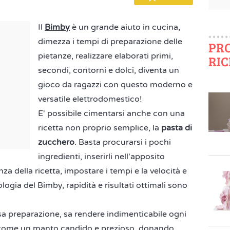
Il
Bimby
è un grande aiuto in cucina,
dimezza i tempi di preparazione delle
PR
pietanze, realizzare elaborati primi,
RIC
secondi, contorni e dolci, diventa un
gioco da ragazzi con questo moderno e
versatile elettrodomestico!
E' possibile cimentarsi anche con una
ricetta non proprio semplice, la
pasta di
zucchero
. Basta procurarsi i pochi
ingredienti, inserirli nell'apposito
 della ricetta, impostare i tempi e la velocità e
logia del Bimby, rapidità e risultati ottimali sono
sa preparazione, sa rendere indimenticabile ogni
rla come un manto candido e prezioso, donando