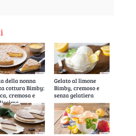
i
ta della nonna
Gelato al limone
za cottura Bimby:
Bimby, cremoso e
sca, cremosa e
senza gelatiera
ilissima