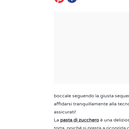
boccale seguendo la giusta sequenza
affidarsi tranquillamente alla tecno
assicurati!
La
pasta di zucchero
è una delizio
torta, poiché si presta a ricopri