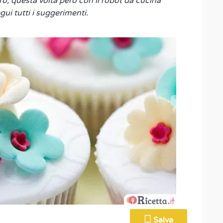
o, questa volta però con il robot da cucina
egui tutti i suggerimenti.
Salva