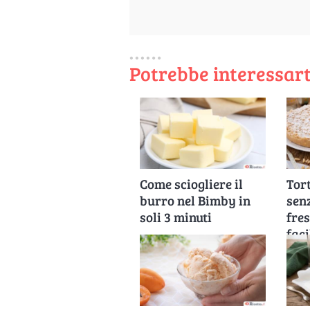
Potrebbe interessart
Come sciogliere il
Tor
burro nel Bimby in
sen
soli 3 minuti
fre
fac