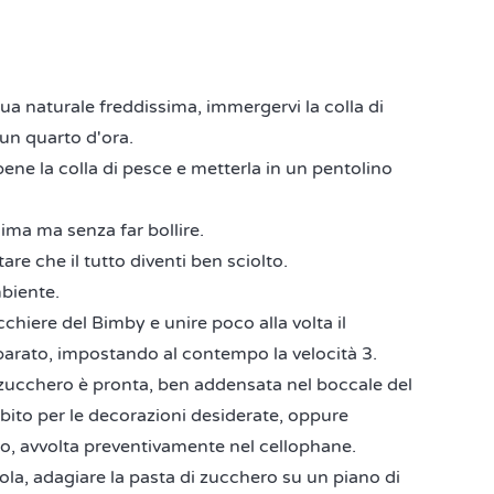
a naturale freddissima, immergervi la colla di
 un quarto d'ora.
ene la colla di pesce e metterla in un pentolino
ima ma senza far bollire.
e che il tutto diventi ben sciolto.
biente.
cchiere del Bimby e unire poco alla volta il
arato, impostando al contempo la velocità 3.
 zucchero è pronta, ben addensata nel boccale del
ubito per le decorazioni desiderate, oppure
co, avvolta preventivamente nel cellophane.
icola, adagiare la pasta di zucchero su un piano di