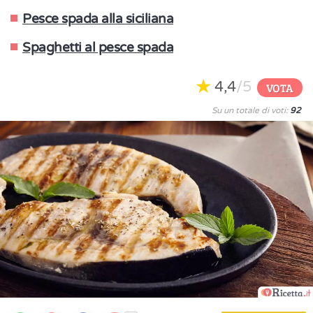
Pesce spada alla siciliana
Spaghetti al pesce spada
4,4
/5
VOTA
Su un totale di voti:
92