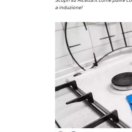
Scopri su Ricetta.it come pulire co
a induzione!