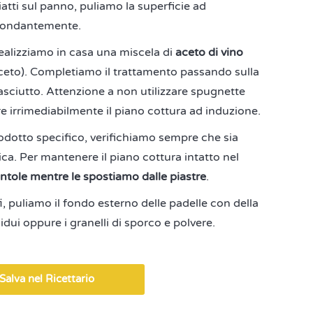
iatti sul panno, puliamo la superficie ad
bbondantemente.
realizziamo in casa una miscela di
aceto di vino
ceto). Completiamo il trattamento passando sulla
asciutto. Attenzione a non utilizzare spugnette
 irrimediabilmente il piano cottura ad induzione.
odotto specifico, verifichiamo sempre che sia
ica. Per mantenere il piano cottura intatto nel
entole mentre le spostiamo dalle piastre
.
ffi, puliamo il fondo esterno delle padelle con della
idui oppure i granelli di sporco e polvere.
Salva nel Ricettario