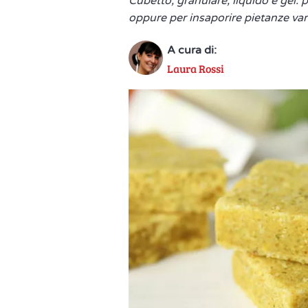
Cubetto, granulare, liquido e gel: 
oppure per insaporire pietanze va
A cura di:
Laura Rossi