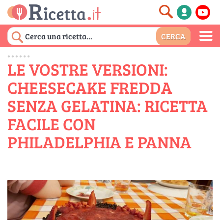
LE VOSTRE VERSIONI:
CHEESECAKE FREDDA
SENZA GELATINA: RICETTA
FACILE CON
PHILADELPHIA E PANNA