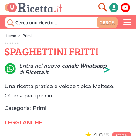
Home
>
Primi
SPAGHETTINI FRITTI
>
Entra nel nuovo
canale Whatsapp
di Ricetta.it
Una ricetta pratica e veloce tipica Maltese.
Ottima per i piccini.
Categoria:
Primi
LEGGI ANCHE
4,0
/5
VOTA