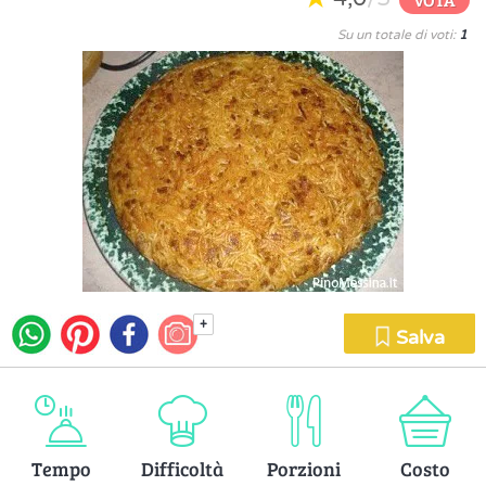
Su un totale di voti:
1
+
Salva
Tempo
Difficoltà
Porzioni
Costo