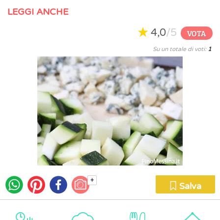
LEGGI ANCHE
4,0
/5
VOTA
Su un totale di voti:
1
+
Salva