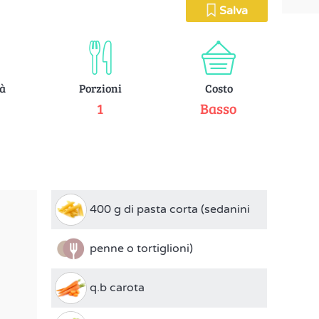
Salva
tà
Porzioni
Costo
e
1
Basso
400 g di pasta corta (sedanini
penne o tortiglioni)
q.b carota