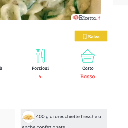
Salva
tà
Porzioni
Costo
e
4
Basso
400 g di orecchiette fresche o
anche confezionate