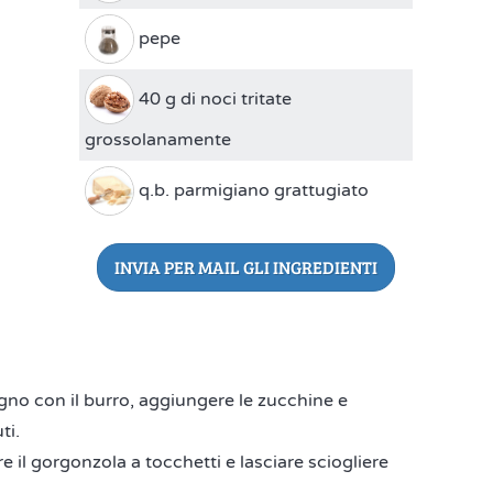
pepe
40 g di noci tritate
grossolanamente
q.b. parmigiano grattugiato
INVIA PER MAIL GLI INGREDIENTI
ogno con il burro, aggiungere le zucchine e
ti.
l gorgonzola a tocchetti e lasciare sciogliere