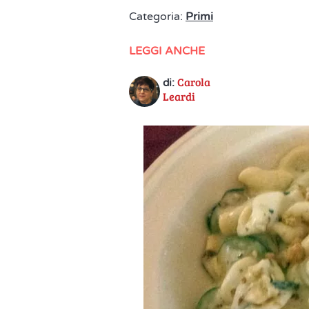
Categoria:
Primi
LEGGI ANCHE
Carola
di:
Leardi