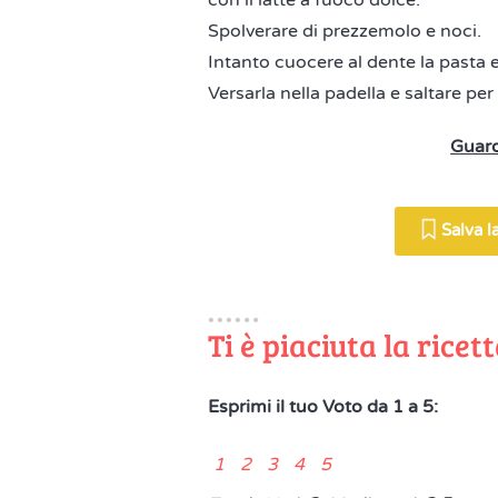
con il latte a fuoco dolce.
Spolverare di prezzemolo e noci.
Intanto cuocere al dente la pasta e
Versarla nella padella e saltare p
Guard
Salva la
Ti è piaciuta la ricet
Esprimi il tuo Voto da 1 a 5:
1 2 3 4 5