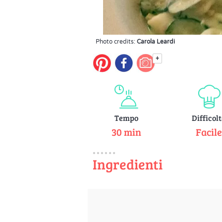
Photo credits:
Carola Leardi
+
Tempo
Difficol
30 min
Facil
Ingredienti