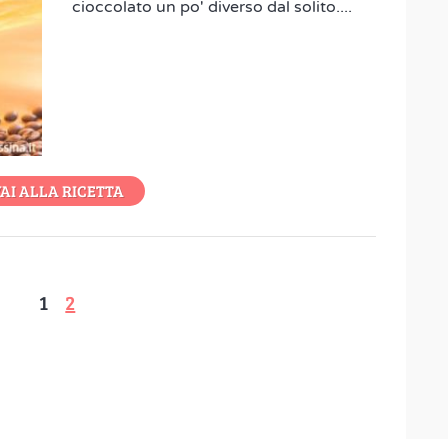
cioccolato un po' diverso dal solito....
AI ALLA RICETTA
1
2