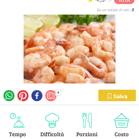
Su un totale di voti:
3
+
Salva
Tempo
Difficoltà
Porzioni
Costo